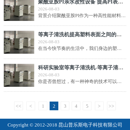
聚酰亚胺PI亲水改性设备 提高PI表面能
2026-08-03
背景介绍聚酰亚胺PI作为一种高性能材料，广泛应用于电子、航空航天等领域。PI的表面能较低，不易与水等亲水性液体相互作用，限制了其在某些领域的应用。如何提高PI的表面能，使其具有良好的亲水性，成为了当前研究的热点之一。本文将介绍一种聚酰亚胺PI亲水改性设备，可以有效提高PI的表面能。亲水改性原理聚酰亚胺PI的表面能较低，...
等离子清洗机提高塑料表面之间的粘结度应用
2026-08-03
在当今快节奏的生活中，我们身边的塑料制品越来越多，塑料表面的处理变得愈发重要。而等离子清洗机作为一种先进的清洗技术，可以提高塑料表面之间的粘结度，使塑料制品更加牢固耐用。等离子清洗机利用高能等离子体对塑料表面进行清洗，去除表面污垢和
科研实验室等离子清洗机-等离子清洗技术设
2026-08-03
你是否曾想过，有一种神奇的技术可以让实验室的设备焕然一新，就像崭新的一样？在即将到来的等离子清洗技术设备展览会上，你将有机会一睹这项令人惊叹的技术的神奇魅力。等离子清洗技术是一种全新的清洗方法，它利用高能离子束对待清洗的物体表面进行清洗和改性处理。这种技术不仅可以高效地去除污垢和沉积物，还可以在不损害表面的情况下实现表...
<<
<
1
2
3
4
5
>
>>
Copyright © 2012-2018 昆山普乐斯电子科技有限公司